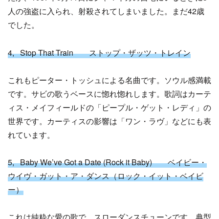
人の強盗に入られ、射殺されてしまいました。まだ42歳
でした。
4, Stop That Train ストップ・ザッツ・トレイン
これもピーター・トッシュによる名曲です。ソウル感満載
です。サビの歌うベースに惚れ惚れします。歌詞はカーテ
ィス・メイフィールドの「ピープル・ゲット・レディ」の
世界です。カーティスの影響は「ワン・ラヴ」などにも表
れています。
5, Baby We’ve Got a Date (Rock it Baby) ベイビー・
ウイヴ・ガット・ア・ダンス（ロック・イット・ベイビ
ー）
これは純粋な愛の歌で、スローダンスチューンです。典型