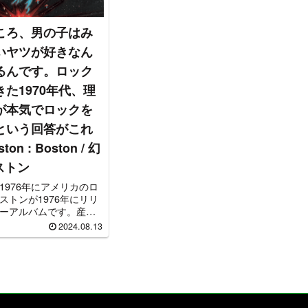
ころ、男の子はみ
いヤツが好きなん
るんです。ロック
た1970年代、理
が本気でロックを
という回答がこれ
n : Boston / 幻
ボストン
1976年にアメリカのロ
ストンが1976年にリリ
ーアルバムです。産業
ルに括られることもあ
2024.08.13
いてもびっくりするほ
ンセプト、音質ともに
。