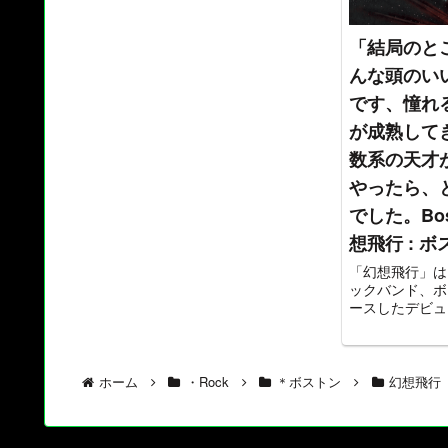
「結局のと
んな頭のい
です、憧れ
が成熟してき
数系の天才
やったら、
でした。Bosto
想飛行 : 
「幻想飛行」は
ックバンド、ボ
ースしたデビュ
ロックのジャン
りますが、今聞
どサウンド、コ
完璧な内容です
ホーム
・Rock
＊ボストン
幻想飛行