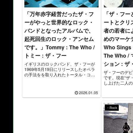
「万年赤字経営だったザ・フ
「ザ・フー
ーがやっと世界的なロック・
ートとクリ
バンドとなったアルバムで、
者の若者に
起死回生のロック・アンセム
めのマーケ
です。」Tommy : The Who /
Who Sings 
トミー : ザ・フー
The Who
ション : 
イギリスのロックバンド、ザ・フーが
1969年5月19日にリリースしたオペラ
ザ・フーのデビ
の手法をを取り入れたトータル・コン
です。現在“ザ
セプト・アルバムで、ザ・フーの代表
し上げた二人の
作とされることも多い大作、ロックの
アンド・スタン
名盤です。全英２位、全米4位という大
2026.01.05
までかわかりませ
ヒットとなりました。
ー・ピクチャー
公開中となっ
・Rock