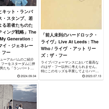
とキット・ランバ
ス・スタンプ、若
よる若者たちのた
ティング戦略」The
「前人未到のハードロック・
My Generation :
ライヴ」Live At Leeds : The
 / マイ・ジェネレー
Who / ライヴ ・アット リー
ザ・フー
ズ：ザ・フー
ューアルバムのご紹介
ライブパフォーマンスにおいて最高な
・フーをスターダムに押
のはザ・フー以外に考えられません。
男たち「ランバート・
特にこのモッズを卒業してよりハード
プ」（字幕版）”がいつ
になっていく時期の「Live At Leads」
2024.09.04
2023.07.13
んがyoutubeでソニ
は最高です。この時期の映像として
ズ公式として本編無料
1969年のウッドストックと1970年のワ
ております。
イト島フェス