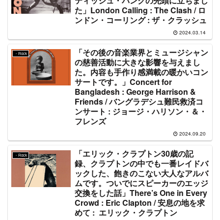
ティッシュ・パンクの先頭に立ちまし
た」London Calling : The Clash / ロ
ンドン・コーリング : ザ・クラッシュ
2024.03.14
「その後の音楽業界とミュージシャン
・Rock
の慈善活動に大きな影響を与えまし
た。内容も手作り感満載の暖かいコン
サートです。」Concert for
Bangladesh : George Harrison &
Friends / バングラデシュ難民救済コ
ンサート : ジョージ・ハリソン・＆・
フレンズ
2024.09.20
「エリック・クラプトン30歳の記
・Rock
録、クラプトンの中でも一番レイドバ
ックした、飽きのこない大人なアルバ
ムです。ついでにスピーカーのエッジ
交換をした話」There’s One in Every
Crowd : Eric Clapton / 安息の地を求
めて : エリック・クラプトン