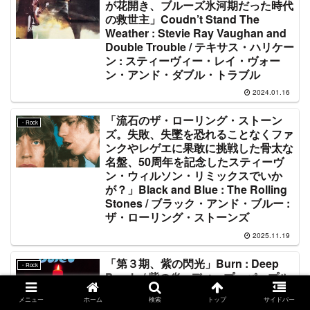
が花開き、ブルーズ氷河期だった時代
の救世主」Coudn’t Stand The
Weather : Stevie Ray Vaughan and
Double Trouble / テキサス・ハリケー
ン : スティーヴィー・レイ・ヴォー
ン・アンド・ダブル・トラブル
2024.01.16
「流石のザ・ローリング・ストーン
・Rock
ズ。失敗、失墜を恐れることなくファ
ンクやレゲエに果敢に挑戦した骨太な
名盤、50周年を記念したスティーヴ
ン・ウィルソン・リミックスでいか
が？」Black and Blue : The Rolling
Stones / ブラック・アンド・ブルー :
ザ・ローリング・ストーンズ
2025.11.19
「第３期、紫の閃光」Burn : Deep
・Rock
Purple / 紫の炎 : ディープ・パープル
メニュー
ホーム
検索
トップ
サイドバー
2023.07.28