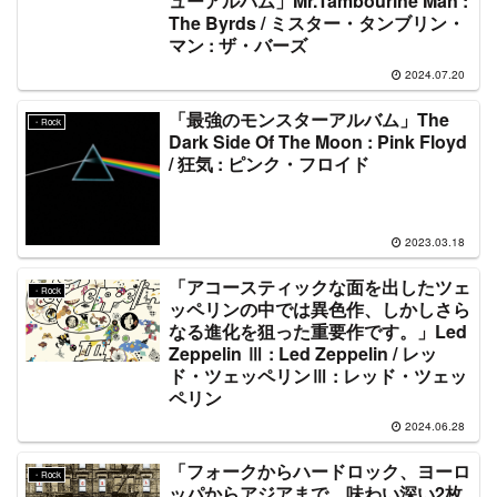
ューアルバム」Mr.Tambourine Man :
The Byrds / ミスター・タンブリン・
マン : ザ・バーズ
2024.07.20
「最強のモンスターアルバム」The
・Rock
Dark Side Of The Moon : Pink Floyd
/ 狂気 : ピンク・フロイド
2023.03.18
「アコースティックな面を出したツェ
・Rock
ッペリンの中では異色作、しかしさら
なる進化を狙った重要作です。」Led
Zeppelin Ⅲ : Led Zeppelin / レッ
ド・ツェッペリンⅢ : レッド・ツェッ
ペリン
2024.06.28
「フォークからハードロック、ヨーロ
・Rock
ッパからアジアまで、味わい深い2枚