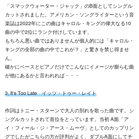
「スマックウォーター・ジャック」のB面としてシングル
カットされました。アメリカン・ソングライターという音
楽誌は2022年にこの曲はキャロル・キングの偉大なる10
曲の中で2位にランク付けしています。
もちろん悪い曲ではありませんが個人的には「キャロル・
キングの全部の曲の中でこれが？」と驚きを禁じ得ませ
ん。
確かにベースとピアノだけでこんなにイメージが膨らむ曲
が他にあるかと言われれば・・・
3, It
‘s Too Late イッツ・トゥー・レイト
作詞はトニー・スターンで大人の別れを歌った曲です。シ
ングルカットされて首位をとっています。当初 A面「ア
イ・フィール・ジ・アース・ムーヴ」としてのカップリン
グでしたがこちらの方が評判がよく、ダブルA面にしてチ