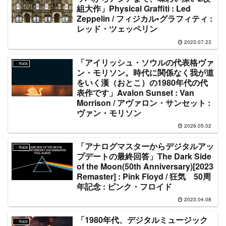
組大作」Physical Graffiti : Led
Zeppelin / フィジカル•グラフィティ :
レッド・ツェッペリン
2023.07.23
「アイリッシュ・ソウルの代表格ヴァ
・Rock
ン・モリソン。時代に関係なく我が道
をいく漢（おとこ）の1980年代の代
表作です」Avalon Sunset : Van
Morrison / アヴァロン・サンセット :
ヴァン・モリソン
2026.05.02
「アナログマスターからデジタルアッ
・Rock
プデートの最終回答」The Dark Side
of the Moon(50th Anniversary)[2023
Remaster] : Pink Floyd / 狂気 50周
年記念 : ピンク・フロイド
2023.04.08
「1980年代、デジタルミュージック
・Rock