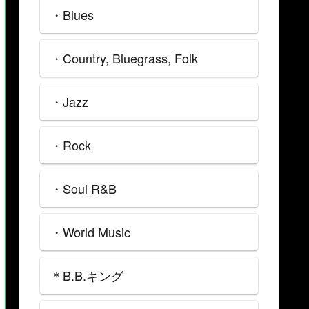
・Blues
・Country, Bluegrass, Folk
・Jazz
・Rock
・Soul R&B
・World Music
＊B.B.キング