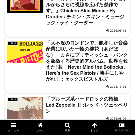
ルからさらに視線を広げた傑作で
す。」Chicken Skin Music : Ry
Cooder / チキン・スキン・ミュージ
ック : ライ・クーダー
2026.05.16
「大不況のロンドンで、飽和した音楽
・Rock
産業に咲いた一輪の徒花（あだば
な）。まさにブリティッシュ・パンク
を象徴する歴史的アルバム、世界を変
えた1枚」Never Mind the Bollocks,
Here’s the Sex Pistols / 勝手にしや
がれ！ : セックスピストルズ
2024.10.26
「ブルーズ系ハードロックの指標」
・Rock
Led Zeppelin Ⅱ :レッド・ツェッペリ
ン
2023.08.06
「1970年代に頂点を極めるロックク
メニュー
ホーム
検索
トップ
サイドバー
・Rock