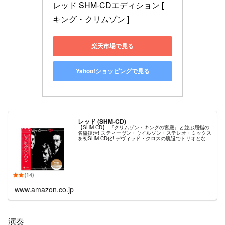
レッド SHM-CDエディション [ 
キング・クリムゾン ]
楽天市場で見る
Yahoo!ショッピングで見る
レッド (SHM-CD)
【SHM-CD】 『クリムゾン・キングの宮殿』と並ぶ屈指の
名盤復活! スティーヴン・ウイルソン・ステレオ・ミックス
を初SHM-CD化! デヴィッド・クロスの脱退でトリオとなっ
たクリムゾン。最強ラインナップが残した最後のスタジ
オ・アルバム。 過激な様相を呈し演奏の爆音化、ライヴの
主導権を巡るメンバー間のマウ...
www.amazon.co.jp
演奏