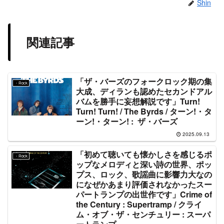
Shin
関連記事
「ザ・バーズのフォークロック期の集
・Rock
大成、ディランも認めたセカンドアル
バムを勝手に妄想解説です」Turn!
Turn! Turn! / The Byrds / ターン!・タ
ーン!・ターン! : ザ・バーズ
2025.09.13
「初めて聴いても懐かしさを感じるポ
・Rock
ップなメロディと深い詩の世界、ポッ
プス、ロック、歌謡曲に影響力大なの
になぜかあまり評価されなかったスー
パートランプの出世作です」Crime of
the Century : Supertramp / クライ
ム・オブ・ザ・センチュリー : スーパ