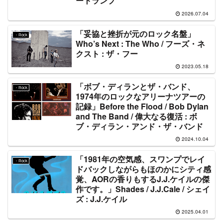
ートランプ
2026.07.04
「妥協と挫折が元のロック名盤」
・Rock
Who’s Next : The Who / フーズ・ネ
クスト : ザ・フー
2023.05.18
「ボブ・ディランとザ・バンド、
・Rock
1974年のロックなアリーナツアーの
記録」Before the Flood / Bob Dylan
and The Band / 偉大なる復活 : ボ
ブ・ディラン・アンド・ザ・バンド
2024.10.04
「1981年の空気感、スワンプでレイ
・Rock
ドバックしながらもほのかにシティ感
覚、AORの香りもするJ.J.ケイルの傑
作です。」Shades / J.J.Cale / シェイ
ズ : J.J.ケイル
2025.04.01