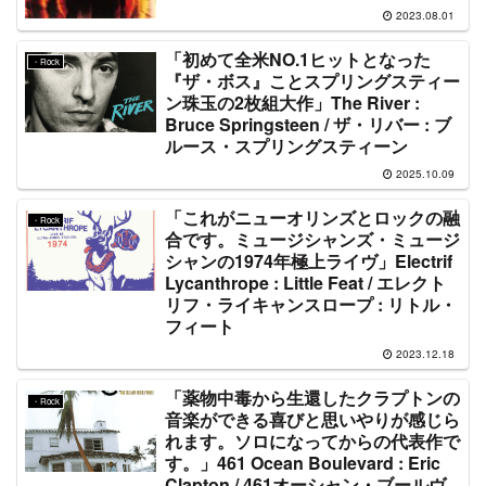
2023.08.01
「初めて全米NO.1ヒットとなった
・Rock
『ザ・ボス』ことスプリングスティー
ン珠玉の2枚組大作」The River :
Bruce Springsteen / ザ・リバー : ブ
ルース・スプリングスティーン
2025.10.09
「これがニューオリンズとロックの融
・Rock
合です。ミュージシャンズ・ミュージ
シャンの1974年極上ライヴ」Electrif
Lycanthrope : Little Feat / エレクト
リフ・ライキャンスロープ : リトル・
フィート
2023.12.18
「薬物中毒から生還したクラプトンの
・Rock
音楽ができる喜びと思いやりが感じら
れます。ソロになってからの代表作で
す。」461 Ocean Boulevard : Eric
Clapton / 461オーシャン・ブールヴ