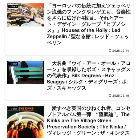
「ヨーロッパの伝統に加えツェッペリ
・Rock
ン流儀のファンクやレゲエも、音楽性
をさらに広げた4枚目。それとアー
ト・デザイン・グループ『ヒプノシ
ス』」Houses of the Holly : Led
Zeppelin / 聖なる館 : レッド・ツェッ
ペリン
2025.02.14
「大名曲『ウイ・アー・オール・アロ
・Rock
ーン』を収録したボズ・スキャッグス
の代表作」Silk Degrees : Boz
Scaggs / シルク・ディグリーズ : ボ
ズ・スキャッグス
2025.05.10
「愛すべき英国のひねくれ者、コンセ
・Rock
プトアルバム第一弾 “望郷編”」The
Kinks are The Village Green
Preservation Society : The Kinks /
ヴィレッジ・グリーン : ザ・キンクス