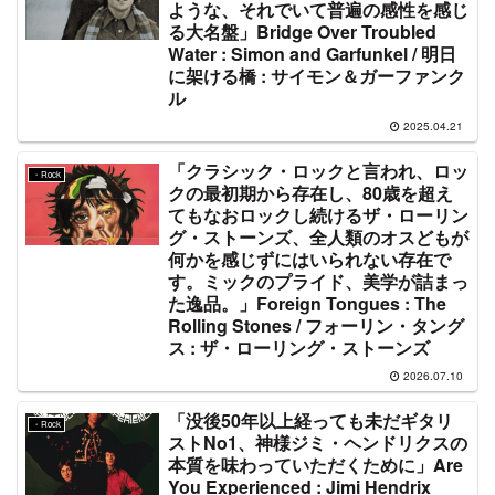
ような、それでいて普遍の感性を感じ
る大名盤」Bridge Over Troubled
Water : Simon and Garfunkel / 明日
に架ける橋 : サイモン＆ガーファンク
ル
2025.04.21
「クラシック・ロックと言われ、ロッ
・Rock
クの最初期から存在し、80歳を超え
てもなおロックし続けるザ・ローリン
グ・ストーンズ、全人類のオスどもが
何かを感じずにはいられない存在で
す。ミックのプライド、美学が詰まっ
た逸品。」Foreign Tongues : The
Rolling Stones / フォーリン・タング
ス : ザ・ローリング・ストーンズ
2026.07.10
「没後50年以上経っても未だギタリ
・Rock
ストNo1、神様ジミ・ヘンドリクスの
本質を味わっていただくために」Are
You Experienced : Jimi Hendrix