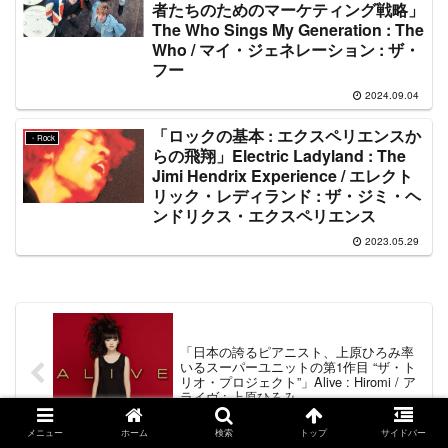
者たちのためのマーケティング戦略」
The Who Sings My Generation : The
Who / マイ・ジェネレーション : ザ・
フー
2024.09.04
「ロックの基本 : エクスペリエンスか
・Rock
らの飛翔」Electric Ladyland : The
Jimi Hendrix Experience / エレクト
リック・レディランド : ザ・ジミ・ヘ
ンドリクス・エクスペリエンス
2023.05.29
「日本の誇るピアニスト、上原ひろみ率
いるスーパーユニットの第1作目 “ザ・ト
リオ・プロジェクト”」Alive : Hiromi / ア
ライヴ : 上原ひろみ
メニュー
ホーム
検索
トップ
サイドバー