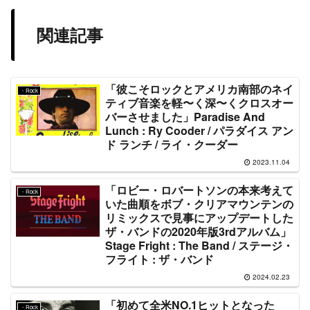
関連記事
「彼こそロックとアメリカ南部のネイ
・Rock
ティブ音楽を軽〜く深〜くクロスオー
バーさせました」Paradise And
Lunch : Ry Cooder / パラダイス アン
ド ランチ / ライ・クーダー
2023.11.04
「ロビー・ロバートソンの本来考えて
・Rock
いた曲順をボブ・クリアマウンテンの
リミックスで見事にアップデートした
ザ・バンドの2020年版3rdアルバム」
Stage Fright : The Band / ステージ・
フライト : ザ・バンド
2024.02.23
「初めて全米NO.1ヒットとなった
・Rock