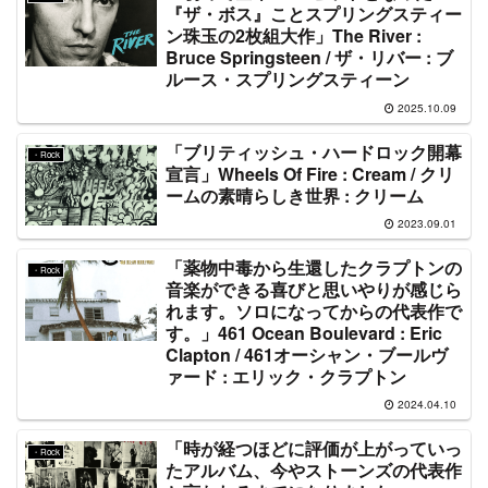
『ザ・ボス』ことスプリングスティー
ン珠玉の2枚組大作」The River :
Bruce Springsteen / ザ・リバー : ブ
ルース・スプリングスティーン
2025.10.09
「ブリティッシュ・ハードロック開幕
・Rock
宣言」Wheels Of Fire : Cream / クリ
ームの素晴らしき世界 : クリーム
2023.09.01
「薬物中毒から生還したクラプトンの
・Rock
音楽ができる喜びと思いやりが感じら
れます。ソロになってからの代表作で
す。」461 Ocean Boulevard : Eric
Clapton / 461オーシャン・ブールヴ
ァード : エリック・クラプトン
2024.04.10
「時が経つほどに評価が上がっていっ
・Rock
たアルバム、今やストーンズの代表作