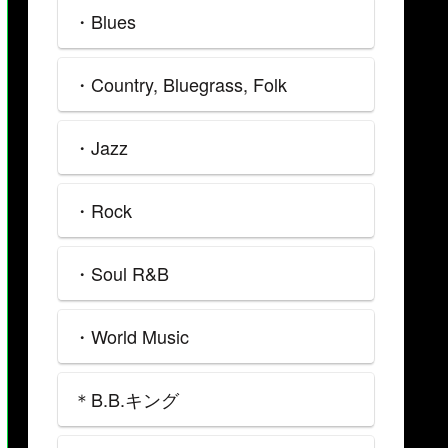
・Blues
・Country, Bluegrass, Folk
・Jazz
・Rock
・Soul R&B
・World Music
＊B.B.キング