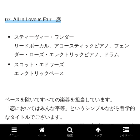
07. All in Love is Fair 恋
スティーヴィー・ワンダー
リードボーカル、アコースティックピアノ、フェン
ダー・ローズ・エレクトリックピアノ、ドラム
スコット・エドワーズ
エレクトリックベース
ベースを除いてすべての楽器を担当しています。
「恋においてはみんな平等」というシンプルながら哲学的
なタイトルでございます。
スティーヴィーらしいメロディで歌い上げるバラードで名
曲です。
メニュー
ホーム
検索
トップ
サイドバー