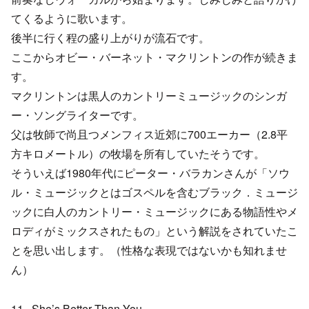
てくるように歌います。
後半に行く程の盛り上がりが流石です。
ここからオビー・バーネット・マクリントンの作が続きま
す。
マクリントンは黒人のカントリーミュージックのシンガ
ー・ソングライターです。
父は牧師で尚且つメンフィス近郊に700エーカー（2.8平
方キロメートル）の牧場を所有していたそうです。
そういえば1980年代にピーター・バラカンさんが「ソウ
ル・ミュージックとはゴスペルを含むブラック．ミュージ
ックに白人のカントリー・ミュージックにある物語性やメ
ロディがミックスされたもの」という解説をされていたこ
とを思い出します。（性格な表現ではないかも知れませ
ん）
11, She’s Better Than You