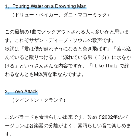
1, Pouring Water on a Drowning Man
（ドリュー・ベイカー、ダニ・マコーミック）
この最初の1曲でノックアウトされる人も多いかと思いま
す。これぞサザン・ディープ・ソウルの歌声です。
歌詞は「君は僕が倒れそうになると突き飛ばす」「落ち込
んでいると蹴りつける」「溺れている男（自分）に水をか
ける」というさんざんな内容ですが、「I Like That」で終
わるなんともM体質な歌なんですよ。
2, Love Attack
（クイントン・クランチ）
このバラードも素晴らしい出来です。改めて2002年のバ
ージョンは各楽器の分離がよく、素晴らしい音で楽しめま
す。