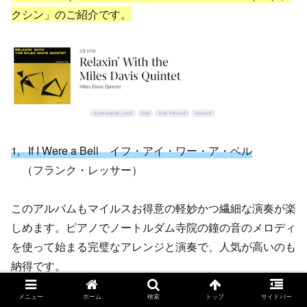
クシン」のご紹介です。
1, If I Were a Bell イフ・アイ・ワー・ア・ベル
（フランク・レッサー）
このアルバムもマイルスお得意の軽妙かつ繊細な演奏が楽
しめます。ピアノでノートルダム寺院の鐘の音のメロディ
を使って始まる完璧なアレンジと演奏で、人気が高いのも
納得です。
この曲も元はミュージカルで1950年の「ガイズ＆ドール
メニュー
ホーム
検索
トップ
サイドバー
ズ」で使われました。マイルスがカバーしたことで、以降