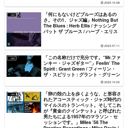
2025.10.08
「何にもないけどブルーズはあるの
・Jazz
さ。その1、ジャズ編」Nothing But
The Blues : Herb Ellis / ナッシング
バット ザ ブルース / ハーブ・エリス
2023.07.11
「この名称だけで充分です。“Mr.ファ
・Jazz
ンキー・ジャズギター”」Feelin’ The
Spirit : Grant Green / フィーリン・
ザ・スピリット : グラント・グリーン
2023.10.02
「卵の殻の上を歩くような、と形容さ
・Jazz
れたアコースティック・ジャズ時代の
マイルスのトランペット。そしてこれ
が『黄金のクインテット』と呼ばれた
男たちによる1957年のマラソン・セ
ッションです。」Miles ’56 The
Prestige Recordings : Miles Davis /