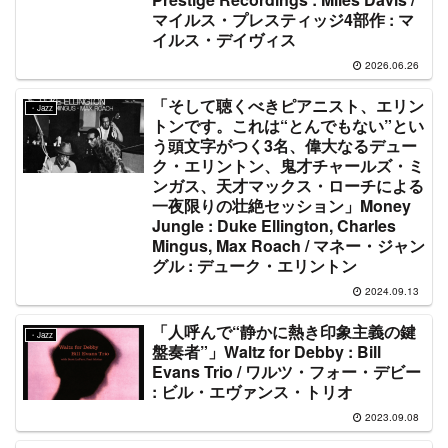
マイルス・プレスティッジ4部作 : マ
イルス・デイヴィス
2026.06.26
「そして聴くべきピアニスト、エリン
・Jazz
トンです。これは“とんでもない”とい
う頭文字がつく3名、偉大なるデュー
ク・エリントン、鬼才チャールズ・ミ
ンガス、天才マックス・ローチによる
一夜限りの壮絶セッション」Money
Jungle : Duke Ellington, Charles
Mingus, Max Roach / マネー・ジャン
グル : デューク・エリントン
2024.09.13
「人呼んで“静かに熱き印象主義の鍵
・Jazz
盤奏者”」Waltz for Debby : Bill
Evans Trio / ワルツ・フォー・デビー
: ビル・エヴァンス・トリオ
2023.09.08