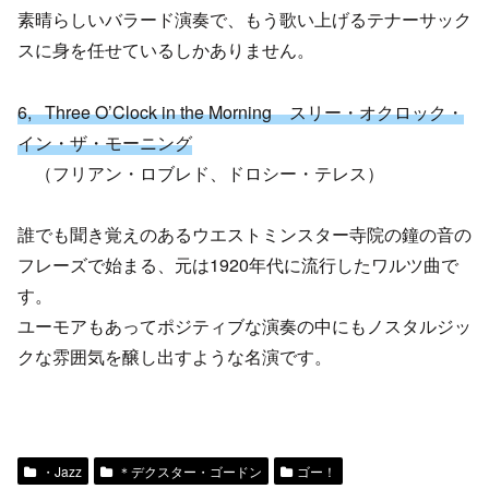
素晴らしいバラード演奏で、もう歌い上げるテナーサック
スに身を任せているしかありません。
6, Three O’Clock in the Morning スリー・オクロック・
イン・ザ・モーニング
（フリアン・ロブレド、ドロシー・テレス）
誰でも聞き覚えのあるウエストミンスター寺院の鐘の音の
フレーズで始まる、元は1920年代に流行したワルツ曲で
す。
ユーモアもあってポジティブな演奏の中にもノスタルジッ
クな雰囲気を醸し出すような名演です。
・Jazz
＊デクスター・ゴードン
ゴー！