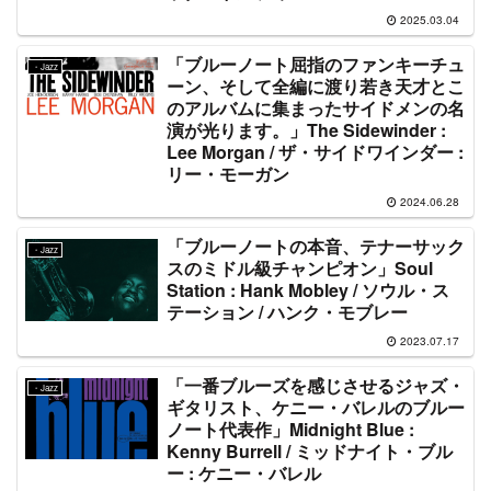
2025.03.04
「ブルーノート屈指のファンキーチュ
・Jazz
ーン、そして全編に渡り若き天才とこ
のアルバムに集まったサイドメンの名
演が光ります。」The Sidewinder :
Lee Morgan / ザ・サイドワインダー :
リー・モーガン
2024.06.28
「ブルーノートの本音、テナーサック
・Jazz
スのミドル級チャンピオン」Soul
Station : Hank Mobley / ソウル・ス
テーション / ハンク・モブレー
2023.07.17
「一番ブルーズを感じさせるジャズ・
・Jazz
ギタリスト、ケニー・バレルのブルー
ノート代表作」Midnight Blue :
Kenny Burrell / ミッドナイト・ブル
ー : ケニー・バレル