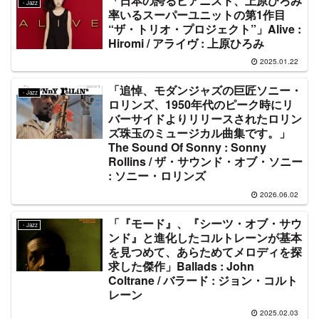
「日本の誇るピアニスト、上原ひろみ
・Jazz
率いるスーパーユニットの第1作目
“ザ・トリオ・プロジェクト”」Alive :
Hiromi / アライヴ : 上原ひろみ
2025.01.22
「追悼、モダンジャズの巨匠ソニー・
・Jazz
ロリンズ、1950年代のピーク時にリ
バーサイドよりリリースされたロリン
ズ珠玉のミュージカル曲集です。」
The Sound Of Sonny : Sonny
Rollins / ザ・サウンド・オブ・ソニー
: ソニー・ロリンズ
2026.06.02
「『モード』、『シーツ・オブ・サウ
・Jazz
ンド』と進化したコルトレーンが基本
を見つめて、あらためてメロディを探
求した傑作」Ballads : John
Coltrane / バラード : ジョン・コルト
レーン
2025.02.03