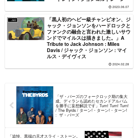
2023.06.07
「黒人初のヘビー級チャンピオン、ジ
・Jazz
ャック・ジョンソンをハードロックと
ファンクの融合と言われた激しいサウ
ンドでマイルスは描きました。」A
Tribute to Jack Johnson : Miles
Davis / ジャック・ジョンソン : マイ
ルス・デイヴィス
2024.02.28
「ザ・バーズのフォークロック期の集大
成、ディランも認めたセカンドアルバム
を勝手に妄想解説です」Turn! Turn! Turn!
/ The Byrds / ターン!・ターン!・ターン!
: ザ・バーズ
「追悼、異端の天才スライ・ストーン。