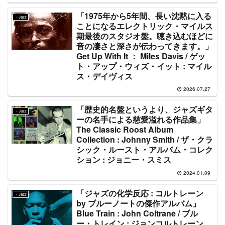
「1975年から5年間、長い沈黙に入る
・Jazz
ことになるエレクトリック・マイルス
期最後のスタジオ盤。聴き込むほどに
音の凄さと深さが伝わってきます。」
Get Up With It ： Miles Davis / ゲッ
ト・アップ・ウィズ・イット : マイル
ス・デイヴィス
2026.07.27
「歴史的名盤というより、ジャズギタ
・Jazz
ーの名手による慈愛溢れる作品集」
The Classic Roost Album
Collection : Johnny Smith / ザ・クラ
シック・ルースト・アルバム・コレク
ション : ジョニー・スミス
2024.01.09
「ジャズの化学反応 : コルトレーン
・Jazz
by ブルーノートの傑作アルバム」
Blue Train : John Coltrane / ブル
ー・トレイン : ジョンコルトレーン