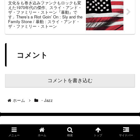
文化をも巻き込みファンクもロックも変
えた1970年代の傑作、スライ・アンド・
ザ・ファミリー・ストーン『暴動』で
す」There’s a Riot Goin’ On : Sly and the
Family Stone / 暴動 : スライ・アンド・
ザ・ファミリー・ストーン
コメント
コメントを書き込む
ホーム
・Jazz
プロフィール
メニュー
ホーム
検索
トップ
サイドバー