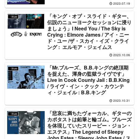
2023.07.19
「キング・オブ・スライド・ギター、
・Blues
伝説のニューヨークセッションに浸り
ましょう」I Need You / The Sky is
Crying : Elmore James / アイ・ニー
ド・ユー /ザ・スカイ・イズ・クライ
ング : エルモア・ジェイムス
2023.10.06
「Mr.ブルーズ、B.B.キングの絶頂期
・Blues
を捉えた、渾身の監獄ライヴです」
Live in Cook County Jail : B.B.King
/ ライヴ・イン・クック・カウンテ
ィ・ジェイル : B.B.キング
2023.10.31
「悲哀に満ちたヴォーカル、ギターの
・Blues
カポタストは鉛筆と輪ゴム。ブルーズ
を体現していたスリーピー・ジョン・
エステス」The Legend of Sleepy
John Estes : Sleepy John Estes / ス