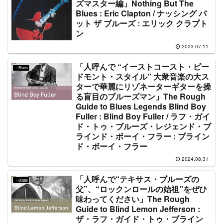
ズマスター編」Nothing But The
Blues : Eric Clapton / ナッシング バ
ット ザ ブルーズ : エリック クラプト
ン
2023.07.11
「人呼んで “イーストコースト・ピー
・Blues
ドモント・スタイル” 大衆音楽の大ス
ターで華麗にリゾネーターギターを操
る盲目のブルーズマン」The Rough
Guide to Blues Legends Blind Boy
Fuller : Blind Boy Fuller / ラフ・ガイ
ド・トゥ・ブルーズ・レジェンド・ブ
ラインド・ボーイ・フラー : ブライン
ド・ボーイ・フラー
2024.08.31
「人呼んで“テキサス・ブルーズの
・Blues
父”、“ロックンロールの始祖”をぜひ
味わってください」The Rough
Guide to Blind Lemon Jefferson :
ザ・ラフ・ガイド・トゥ・ブライン