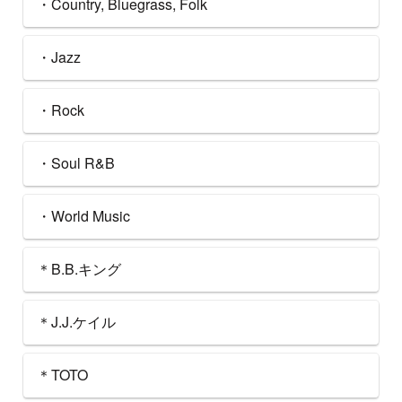
・Country, Bluegrass, Folk
・Jazz
・Rock
・Soul R&B
・World Music
＊B.B.キング
＊J.J.ケイル
＊TOTO