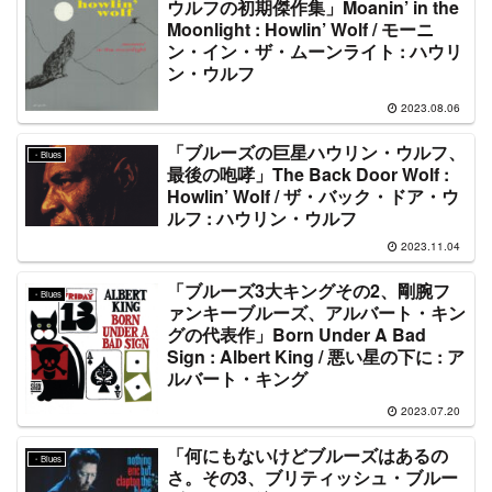
ウルフの初期傑作集」Moanin’ in the
Moonlight : Howlin’ Wolf / モーニ
ン・イン・ザ・ムーンライト : ハウリ
ン・ウルフ
2023.08.06
「ブルーズの巨星ハウリン・ウルフ、
・Blues
最後の咆哮」The Back Door Wolf :
Howlin’ Wolf / ザ・バック・ドア・ウ
ルフ : ハウリン・ウルフ
2023.11.04
「ブルーズ3大キングその2、剛腕フ
・Blues
ァンキーブルーズ、アルバート・キン
グの代表作」Born Under A Bad
Sign : Albert King / 悪い星の下に : ア
ルバート・キング
2023.07.20
「何にもないけどブルーズはあるの
・Blues
さ。その3、ブリティッシュ・ブルー