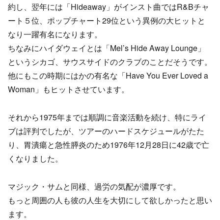
約し、翌年には「Hideaway」がインスト曲ではR&Bチャ
ート５位、ポップチャート29位という異例の大ヒットと
なり一躍有名になります。
ちなみにハイダウェイとは「Mel’s Hide Away Lounge」
というシカゴ、サウスサイドのクラブのことだそうです。
他にもこの時期にはかの有名な「Have You Ever Loved a
Woman」もヒットさせています。
それから1975年までは順調に音楽活動を続け、特にライ
ブは評判でしたが、ツアーのハードスケジュールがたた
り、胃潰瘍と急性膵炎のため1976年12月28日に42歳で亡
くなりました。
マジック・サムと同様、過労の気配が濃厚です。
もっと周囲の人も彼の人生を大切にして欲しかったと思い
ます。