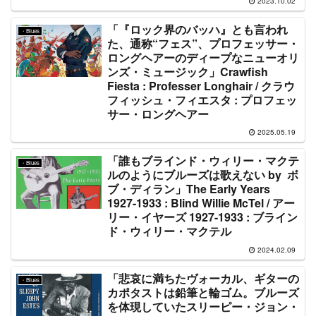
2023.10.02
「『ロック界のバッハ』とも言われ
・Blues
た、通称“フェス”、プロフェッサー・
ロングヘアーのディープなニューオリ
ンズ・ミュージック」Crawfish
Fiesta : Professer Longhair / クラウ
フィッシュ・フィエスタ : プロフェッ
サー・ロングヘアー
2025.05.19
「誰もブラインド・ウィリー・マクテ
・Blues
ルのようにブルーズは歌えない by ボ
ブ・ディラン」The Early Years
1927-1933 : Blind Willie McTel / アー
リー・イヤーズ 1927-1933 : ブライン
ド・ウィリー・マクテル
2024.02.09
「悲哀に満ちたヴォーカル、ギターの
・Blues
カポタストは鉛筆と輪ゴム。ブルーズ
を体現していたスリーピー・ジョン・