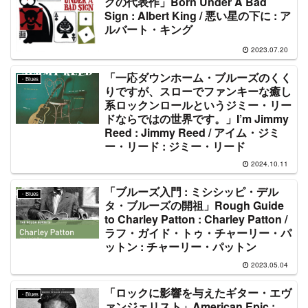
グの代表作」Born Under A Bad
Sign : Albert King / 悪い星の下に : ア
ルバート・キング
2023.07.20
「一応ダウンホーム・ブルーズのくく
・Blues
りですが、スローでファンキーな癒し
系ロックンロールというジミー・リー
ドならではの世界です。」I’m Jimmy
Reed : Jimmy Reed / アイム・ジミ
ー・リード : ジミー・リード
2024.10.11
「ブルーズ入門 : ミシシッピ・デル
・Blues
タ・ブルーズの開祖」Rough Guide
to Charley Patton : Charley Patton /
ラフ・ガイド・トゥ・チャーリー・パ
ットン : チャーリー・パットン
2023.05.04
「ロックに影響を与えたギター・エヴ
・Blues
ァンジェリスト」American Epic :