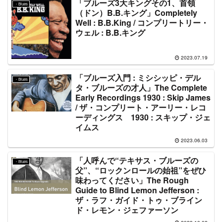
「ブルーズ3大キングその1、首領
・Blues
（ドン）B.B.キング」Completely
Well : B.B.King / コンプリートリー・
ウェル : B.B.キング
2023.07.19
「ブルーズ入門 : ミシシッピ・デル
・Blues
タ・ブルーズの才人」The Complete
Early Recordings 1930 : Skip James
/ ザ・コンプリート・アーリー・レコ
ーディングス 1930 : スキップ・ジェ
イムス
2023.06.03
「人呼んで“テキサス・ブルーズの
・Blues
父”、“ロックンロールの始祖”をぜひ
味わってください」The Rough
Guide to Blind Lemon Jefferson :
ザ・ラフ・ガイド・トゥ・ブライン
ド・レモン・ジェファーソン