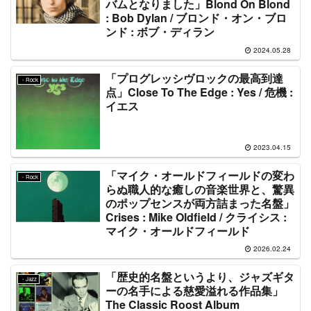
バムとなりました」Blond On Blond
: Bob Dylan / ブロンド・オン・ブロ
ンド : ボブ・ディラン
2024.05.28
「プログレッシヴロックの最高到達
・Rock
点」Close To The Edge : Yes / 危機 :
イエス
2023.04.15
「マイク・オールドフィールドの変わ
・Rock
らぬ職人的な癒しの音楽世界と、驚異
のポップセンスが両方詰まった名盤」
Crises : Mike Oldfield / クライシス :
マイク・オールドフィールド
2026.02.24
「歴史的名盤というより、ジャズギタ
・Jazz
ーの名手による慈愛溢れる作品集」
The Classic Roost Album