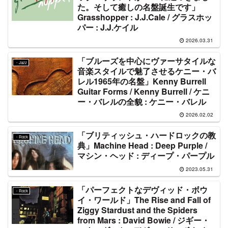
た。そして癒しの名盤誕生です」
Grasshopper : J.J.Cale / グラスホッ
パー : J.J.ケイル
2026.03.31
「ブルーズを中心にヴァーサタイルな
・Jazz
音楽スタイルで魅了させるケニー・バ
レル1965年の名盤」Kenny Burrell
Guitar Forms / Kenny Burrell / ケニ
ー・バレルの全貌 : ケニー・バレル
2026.02.02
「ブリティッシュ・ハードロックの教
・Rock
典」Machine Head : Deep Purple /
マシン・ヘッド : ディープ・パープル
2023.05.31
「パーフェクトなデヴィッド・ボウ
・Rock
イ・ワールド」The Rise and Fall of
Ziggy Stardust and the Spiders
from Mars : David Bowie / ジギー・