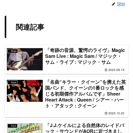
Shin
関連記事
「奇跡の音源、驚愕のライヴ」Magic
・Blues
Sam Live : Magic Sam / マジック・
サム・ライブ : マジック・サム
2023.08.19
「名曲“キラー・クイーン”を携えた英
・Rock
国バンド、クイーンの1番ロックを感
じる初期傑作アルバムです」Sheer
Heart Attack : Queen / シアー・ハー
ト・アタック : クイーン
2023.10.20
「J.J.ケイルによる自然体のレイドバ
・Rock
ック・サウンドがAORに近づきまし