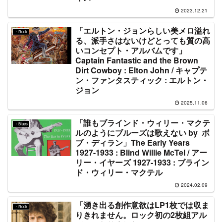
2023.12.21
「エルトン・ジョンらしい美メロ溢れ
・Rock
る、派手さはないけどとっても質の高
いコンセプト・アルバムです」
Captain Fantastic and the Brown
Dirt Cowboy : Elton John / キャプテ
ン・ファンタスティック : エルトン・
ジョン
2025.11.06
「誰もブラインド・ウィリー・マクテ
・Blues
ルのようにブルーズは歌えない by ボ
ブ・ディラン」The Early Years
1927-1933 : Blind Willie McTel / アー
リー・イヤーズ 1927-1933 : ブライン
ド・ウィリー・マクテル
2024.02.09
「湧き出る創作意欲はLP1枚では収ま
・Rock
りきれません。ロック初の2枚組アル