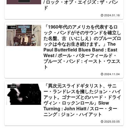
/ ロック・オブ・エイジズ : ザ・バン
ド
2024.01.16
「1960年代のアメリカを代表するロ
・Rock
ック・バンドがそのサウンドを確立し
た名盤、古（いにしえ）のブルーズロ
ックは今なお生き続けます。」The
Paul Butterfield Blues Band : East
West / ポール・バターフィールド・
ブルーズ・バンド : イースト・ウエス
ト
2024.11.04
「異次元スライドギタリスト、サニ
・Rock
ー・ランドレスを擁したジョン・ハイ
アット。ゴナーズとのハード・ドライ
ヴィン・ロックンロール」Slow
Turning : John Hiatt / スロー・ター
ニング : ジョン・ハイアット
2025.03.05