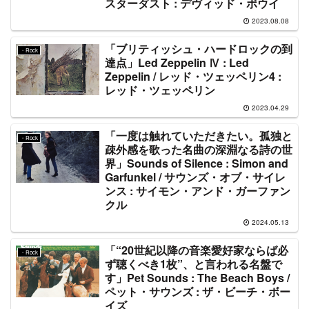
スターダスト : デヴィッド・ボウイ
2023.08.08
「ブリティッシュ・ハードロックの到
・Rock
達点」Led Zeppelin Ⅳ : Led
Zeppelin / レッド・ツェッペリン4 :
レッド・ツェッペリン
2023.04.29
「一度は触れていただきたい。孤独と
・Rock
疎外感を歌った名曲の深淵なる詩の世
界」Sounds of Silence : Simon and
Garfunkel / サウンズ・オブ・サイレ
ンス : サイモン・アンド・ガーファン
クル
2024.05.13
「“20世紀以降の音楽愛好家ならば必
・Rock
ず聴くべき1枚”、と言われる名盤で
す」Pet Sounds : The Beach Boys /
ペット・サウンズ : ザ・ビーチ・ボー
イズ