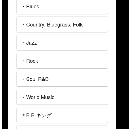
・Blues
・Country, Bluegrass, Folk
・Jazz
・Rock
・Soul R&B
・World Music
＊B.B.キング