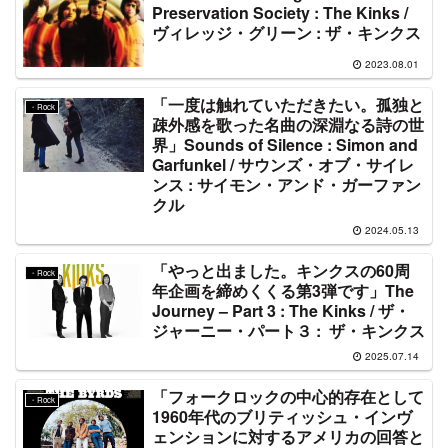
Preservation Society : The Kinks /
ヴィレッジ・グリーン : ザ・キンクス
2023.08.01
「一度は触れていただきたい。孤独と
・Rock
疎外感を歌った名曲の深淵なる詩の世
界」Sounds of Silence : Simon and
Garfunkel / サウンズ・オブ・サイレ
ンス : サイモン・アンド・ガーファン
クル
2024.05.13
「やっと出ました。キンクスの60周
・Rock
年企画を締めくくる第3弾です」The
Journey – Part 3 : The Kinks / ザ・
ジャーニー・パート３ : ザ・キンクス
2025.07.14
「フォークロックの中心的存在として
・Rock
1960年代のブリティッシュ・インヴ
ェンションに対するアメリカの回答と