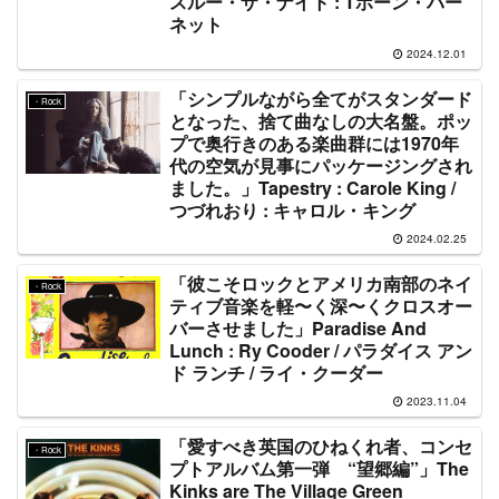
スルー・ザ・ナイト : Tボーン・バー
ネット
2024.12.01
「シンプルながら全てがスタンダード
・Rock
となった、捨て曲なしの大名盤。ポッ
プで奥行きのある楽曲群には1970年
代の空気が見事にパッケージングされ
ました。」Tapestry : Carole King /
つづれおり : キャロル・キング
2024.02.25
「彼こそロックとアメリカ南部のネイ
・Rock
ティブ音楽を軽〜く深〜くクロスオー
バーさせました」Paradise And
Lunch : Ry Cooder / パラダイス アン
ド ランチ / ライ・クーダー
2023.11.04
「愛すべき英国のひねくれ者、コンセ
・Rock
プトアルバム第一弾 “望郷編”」The
Kinks are The Village Green