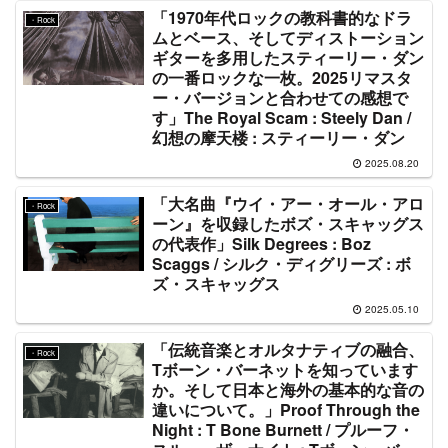
「1970年代ロックの教科書的なドラ
・Rock
ムとベース、そしてディストーション
ギターを多用したスティーリー・ダン
の一番ロックな一枚。2025リマスタ
ー・バージョンと合わせての感想で
す」The Royal Scam : Steely Dan /
幻想の摩天楼 : スティーリー・ダン
2025.08.20
「大名曲『ウイ・アー・オール・アロ
・Rock
ーン』を収録したボズ・スキャッグス
の代表作」Silk Degrees : Boz
Scaggs / シルク・ディグリーズ : ボ
ズ・スキャッグス
2025.05.10
「伝統音楽とオルタナティブの融合、
・Rock
Tボーン・バーネットを知っています
か。そして日本と海外の基本的な音の
違いについて。」Proof Through the
Night : T Bone Burnett / プルーフ・