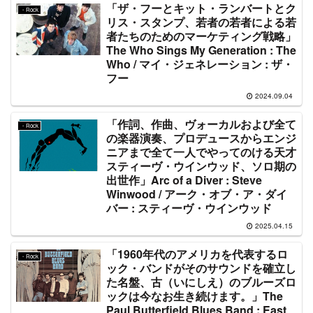
「ザ・フーとキット・ランバートとク
・Rock
リス・スタンプ、若者の若者による若
者たちのためのマーケティング戦略」
The Who Sings My Generation : The
Who / マイ・ジェネレーション : ザ・
フー
2024.09.04
「作詞、作曲、ヴォーカルおよび全て
・Rock
の楽器演奏、プロデュースからエンジ
ニアまで全て一人でやってのける天才
スティーヴ・ウインウッド、ソロ期の
出世作」Arc of a Diver : Steve
Winwood / アーク・オブ・ア・ダイ
バー : スティーヴ・ウインウッド
2025.04.15
「1960年代のアメリカを代表するロ
・Rock
ック・バンドがそのサウンドを確立し
た名盤、古（いにしえ）のブルーズロ
ックは今なお生き続けます。」The
Paul Butterfield Blues Band : East