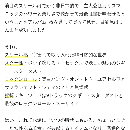
演目のスケールはでかく非日常的で、主人公はカリスマ、
ロックのパワーと楽しさで聴かせて最後は挫折味わせると
いうことをアルバム1枚を通して演って見せ、目論見はま
んまと成功しました。
それは
スケール感
：宇宙まで取り入れた非日常的な世界
スター性
：ボウイ演じるユニセックスで妖しい魅力のジギ
ー・スターダスト
ロックンロール
：楽曲ハング・オン・トウ・ユアセルフと
サフラジェット・シティのノリと焦燥感
挫折
：キーワードは9トラックのジギー・スターダストと
最後のロックンロール・スーサイド
はい、これで永遠に「いつの時代にもいる、ちょっと屈折
した知性ある若者」が共感するアイテムとなり、普遍的な