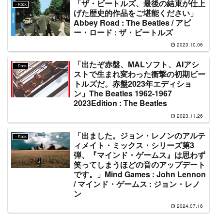
「ザ・ビートルズ、最後の結束が仕上
・Rock
げた歴史的作品をご堪能ください」
Abbey Road : The Beatles / アビ
ー・ロード : ザ・ビートルズ
2023.10.06
「出たぞ赤盤、MALソフト、AIアシ
・Rock
ストで生まれ変わった衝撃の初期ビー
トルズだ。赤盤2023年エディショ
ン」The Beatles 1962-1967
2023Edition : The Beatles
2023.11.26
「出ました。ジョン・レノンのアルテ
・Rock
ィメイト・ミックス・シリーズ第3
弾、『マインド・ゲームス』は思わず
笑ってしまうほどの音のアップデート
です。」Mind Games : John Lennon
/ マインド・ゲームス : ジョン・レノ
ン
2024.07.16