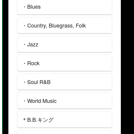
・Blues
・Country, Bluegrass, Folk
・Jazz
・Rock
・Soul R&B
・World Music
＊B.B.キング