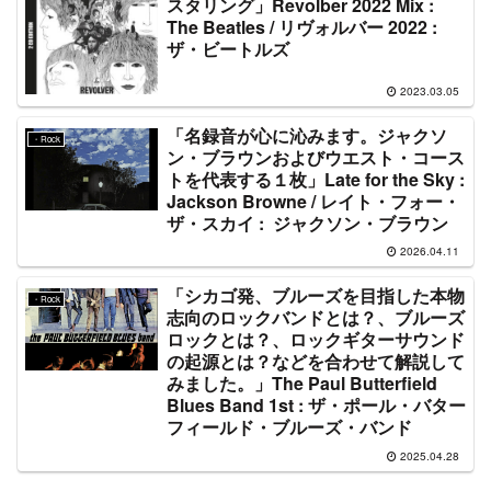
スタリング」Revolber 2022 Mix :
The Beatles / リヴォルバー 2022 :
ザ・ビートルズ
2023.03.05
「名録音が心に沁みます。ジャクソ
・Rock
ン・ブラウンおよびウエスト・コース
トを代表する１枚」Late for the Sky :
Jackson Browne / レイト・フォー・
ザ・スカイ : ジャクソン・ブラウン
2026.04.11
「シカゴ発、ブルーズを目指した本物
・Rock
志向のロックバンドとは？、ブルーズ
ロックとは？、ロックギターサウンド
の起源とは？などを合わせて解説して
みました。」The Paul Butterfield
Blues Band 1st : ザ・ポール・バター
フィールド・ブルーズ・バンド
2025.04.28