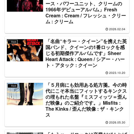
ース・パワーユニット、クリームの
1966年デビューアルバム」Fresh
Cream : Cream / フレッシュ・クリー
ム : クリーム
2026.02.04
「名曲“キラー・クイーン”を携えた英
・Rock
国バンド、クイーンの1番ロックを感
じる初期傑作アルバムです」Sheer
Heart Attack : Queen / シアー・ハー
ト・アタック : クイーン
2023.10.20
「５月病にも効用ある処方箋。今の時
・Rock
代にこそ本当にフィットするキンクス
の埋もれた名盤『ミスフィッツ＝歪ん
だ映像』のご紹介です。」Misfits :
The Kinks / 歪んだ映像 : ザ・キンク
ス
2026.05.30