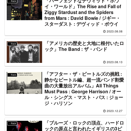
「パーフェクトなデヴィッド・ボウ
・Rock
イ・ワールド」The Rise and Fall of
Ziggy Stardust and the Spiders
from Mars : David Bowie / ジギー・
スターダスト : デヴィッド・ボウイ
2023.08.08
「アメリカの歴史と大地に根付いたロ
・Rock
ック」The Band : ザ・バンド
2023.08.13
「アフター・ザ・ビートルズの挑戦 :
・Rock
静かなビートル編、超一流バンド割愛
曲の大量放出アルバム」All Things
Must Pass : George Harrison / オー
ル・シングス・マスト・パス : ジョー
ジ・ハリソン
2023.12.27
「ブルーズ・ロックの頂点、ハードロ
・Rock
ックの原点と言われたイギリスの3ピ