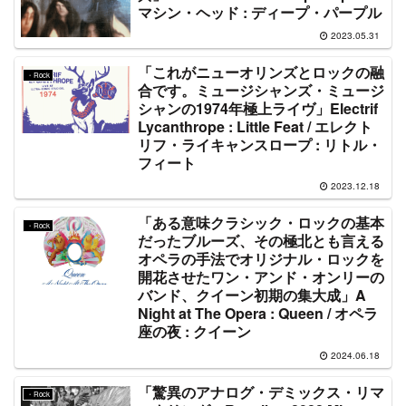
マシン・ヘッド : ディープ・パープル
2023.05.31
「これがニューオリンズとロックの融
・Rock
合です。ミュージシャンズ・ミュージ
シャンの1974年極上ライヴ」Electrif
Lycanthrope : Little Feat / エレクト
リフ・ライキャンスロープ : リトル・
フィート
2023.12.18
「ある意味クラシック・ロックの基本
・Rock
だったブルーズ、その極北とも言える
オペラの手法でオリジナル・ロックを
開花させたワン・アンド・オンリーの
バンド、クイーン初期の集大成」A
Night at The Opera : Queen / オペラ
座の夜 : クイーン
2024.06.18
「驚異のアナログ・デミックス・リマ
・Rock