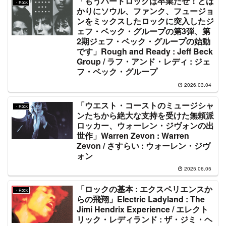
「もうハードロックは卒業だぜ！とば
・Rock
かりにソウル、ファンク、フュージョ
ンをミックスしたロックに突入したジ
ェフ・ベック・グループの第3弾、第
2期ジェフ・ベック・グループの始動
です」Rough and Ready : Jeff Beck
Group / ラフ・アンド・レディ : ジェ
フ・ベック・グループ
2026.03.04
「ウエスト・コーストのミュージシャ
・Rock
ンたちから絶大な支持を受けた無頼派
ロッカー、ウォーレン・ジヴォンの出
世作」Warren Zevon : Warren
Zevon / さすらい : ウォーレン・ジヴ
ォン
2025.06.05
「ロックの基本 : エクスペリエンスか
・Rock
らの飛翔」Electric Ladyland : The
Jimi Hendrix Experience / エレクト
リック・レディランド : ザ・ジミ・ヘ